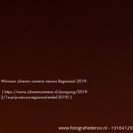
Winnaar zilveren camera nieuws Regionaal 2019:
(
https://www.zilverencamera.nl/jaargang/2019-
2/1e-prijs-nieuws-regionaal-enkel-2019/
)
www.fotografiederoo.nl
- +3164129